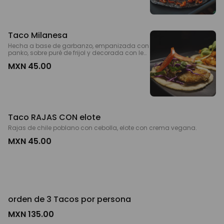
Taco Milanesa
Hecha a base de garbanzo, empanizada con
panko, sobre puré de frijol y decorada con lec
huga, jitomate ycilantro.
MXN 45.00
Taco RAJAS CON elote
Rajas de chile poblano con cebolla, elote con crema vegana.
MXN 45.00
orden de 3 Tacos por persona
MXN 135.00