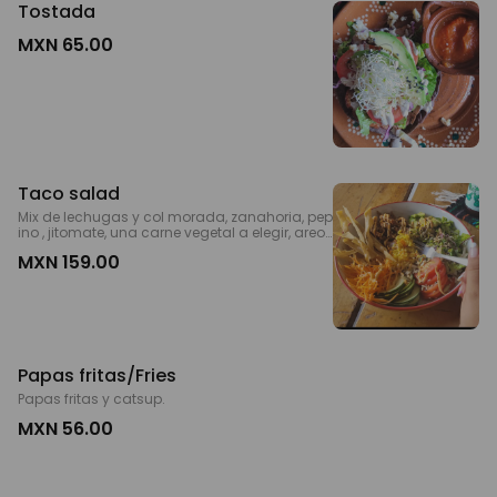
Tostada
MXN 65.00
Taco salad
Mix de lechugas y col morada, zanahoria, pep
ino , jitomate, una carne vegetal a elegir, areoz
, frijoles, germen de alfalfa, semillas, aderezo d
MXN 159.00
e chipotle o crema a elegir y tiras de tortilla.
Papas fritas/Fries
Papas fritas y catsup.
MXN 56.00