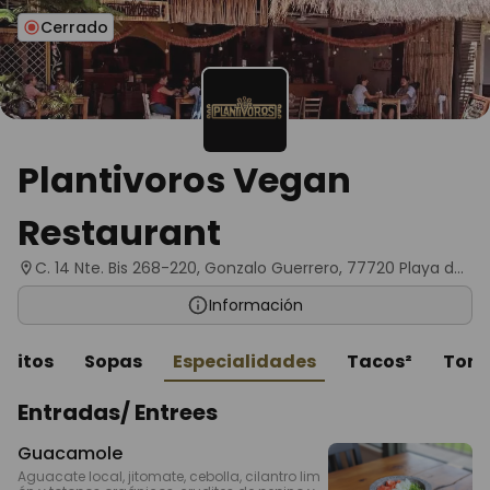
Cerrado
Plantivoros Vegan
Restaurant
C. 14 Nte. Bis 268-220, Gonzalo Guerrero, 77720 Playa del
Carmen, Q.R., México
Información
ojitos
Sopas
Especialidades
Tacos²
Tort
Entradas/ Entrees
Guacamole
Aguacate local, jitomate, cebolla, cilantro lim