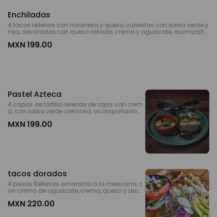
Enchiladas
4 tacos rellenas con milanesa y queso, cubiertas con salsa verde y
roja, decoradas con queso rallado, crema y aguacate, acompaña
do de arroz o ensalada. *ENG 4 milanesa and cheese tacos covere
MXN 199.00
d with red and green sauce, cream, cheese, avocado, beans and ri
ce or salad.
Pastel Azteca
4 capas de tortilla rellenas de rajas con crem
a, con salsa verde cremosa, acompañada d
e arroz o ensalada. *ENG 4 layers with 3 difere
MXN 199.00
nt sauces, filled with a poblano rajas , melted
cheese on top, beans and rice or salad on the
side.
tacos dorados
4 piezas Rellenas amaranto a la mexicana, c
on crema de aguacate, crema, queso y decor
ación de aguacate, jitomate, salsa de frijol. 2
MXN 220.00
pieces of corn dough filled with pastor, decora
tion lettuce, cream and cheese, red and bean