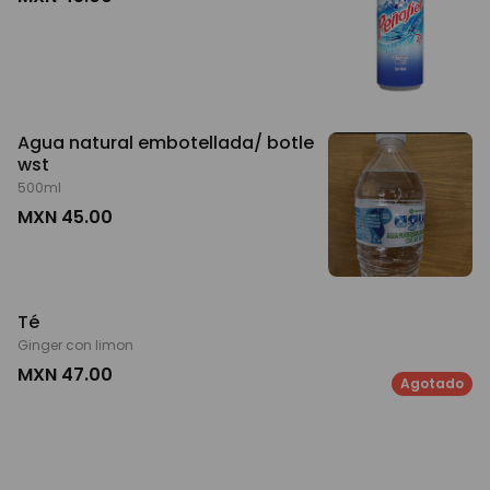
Agua natural embotellada/ botle
wst
500ml
MXN 45.00
Té
Ginger con limon
MXN 47.00
Agotado