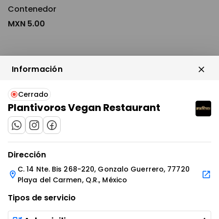
Contenedor
MXN 5.00
Información
Aguacate
Cerrado
MXN 15.00
Plantivoros Vegan Restaurant
IR AL ENLACE
IR AL ENLACE
IR AL ENLACE
Dirección
Piña
C. 14 Nte. Bis 268-220, Gonzalo Guerrero, 77720
Playa del Carmen, Q.R., México
MXN 15.00
Tipos de servicio