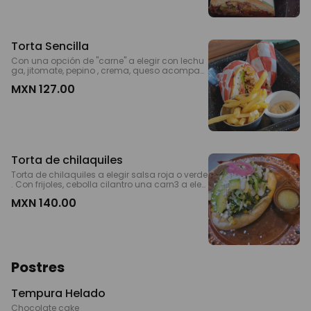
Torta Sencilla
Con una opción de "carne" a elegir con lechu
ga, jitomate, pepino , crema, queso acompañ
ada de papas *ENG Choose one of meatlees
MXN 127.00
option, lettuce, tomato, cream and mealted c
heese. & fries
Torta de chilaquiles
Torta de chilaquiles a elegir salsa roja o verde
. Con frijoles, cebolla cilantro una carn3 a eleg
ir, queso crema y aguacate.
MXN 140.00
Postres
Tempura Helado
Chocolate cake