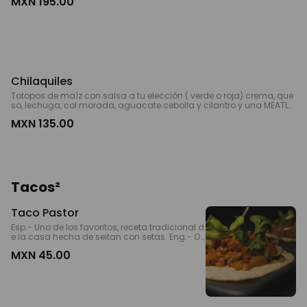
MXN 195.00
Chilaquiles
Totopos de maíz con salsa a tu elección ( verde o roja) crema, que
so, lechuga, col morada, aguacate cebolla y cilantro y una MEATLE
SS a tu elección
MXN 135.00
Tacos²
Taco Pastor
Esp.- Uno de los favoritos, receta tradicional d
e la casa hecha de seitan con setas. Eng.- On
e of the must, home made recipe from wheet p
MXN 45.00
rotein and oyster mushrooms.