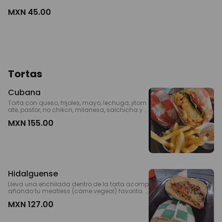
MXN 45.00
Tortas
Cubana
Torta con queso, frijoles, mayo, lechuga, jitom
ate, pastor, no chikcn, milanesa, salchicha y k
fc. *ENGOne of the Must! Sandwich with chees
MXN 155.00
e, cream, lettuce, tomato, and all our meatless
: pastor, barbacoa, breaded milanese, sausa
ge and kentucky.
Hidalguense
Lleva una enchilada dentro de la torta acomp
añando tu meatless (carne vegeal) favorita. *
ENG Sandwich with beans, 1 enchiladas with g
MXN 127.00
reen sauce, cheese, lettuce, cilantro, onion, cre
am and one meatless option