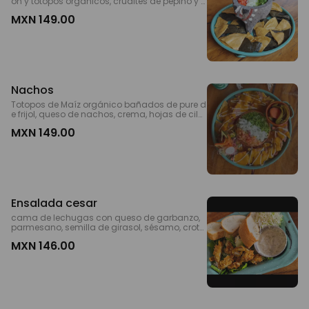
ón y totopos orgánicos, crudites de pepino y z
anahoria. Mashed Avocado with tomato, onio
MXN 149.00
n, lime and organic tortilla chips.
Nachos
Totopos de Maíz orgánico bañados de pure d
e frijol, queso de nachos, crema, hojas de cila
ntro y guacamole.
MXN 149.00
Ensalada cesar
cama de lechugas con queso de garbanzo,
parmesano, semilla de girasol, sésamo, croto
nes de pan, kfc con aderezo de alcaparras Tir
MXN 146.00
as de KFC sobre lechuga, queso rayado, croto
nes integrales, semillas de girasol, aonjoli, ad
erezo. *ENG Lettuce with kentucky fried, grated
cheese, sesame, sunflower seeds, croutons , c
apers dressing.