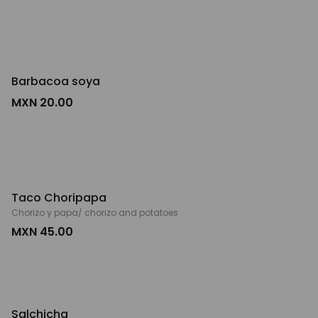
Barbacoa soya
MXN 20.00
Taco Choripapa
Chorizo y papa/ chorizo and potatoes
MXN 45.00
Salchicha