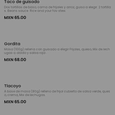
Taco de guisado
Dos tortillas de baso, cama de frijoles y arroz, guiso a elegir. 2 tortilla
s. Beans sauce. Rice and your fav stew.
MXN 65.00
Gordita
Masa (100g) rellena con guisado a elegir Frijoles, queso, Mix de lech
ugas a alado y salsa roja .
MXN 68.00
Tlacoyo
A base de masa (80g) relleno de frijol cubierto de salsa verde, ques
o, crema, Mix de lechugas.
MXN 65.00