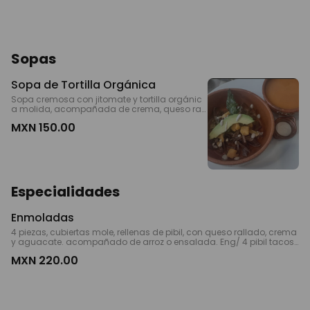
Sopas
Sopa de Tortilla Orgánica
Sopa cremosa con jitomate y tortilla orgánic
a molida, acompañada de crema, queso ray
ado casero vegano y tiras de tortilla. *ENG cre
MXN 150.00
amy tortilla and tomato soup, decorated with
sunflower seed cream, chick pea cheese and t
ortilla stripes on the side.
Especialidades
Enmoladas
4 piezas, cubiertas mole, rellenas de pibil, con queso rallado, crema
y aguacate. acompañado de arroz o ensalada. Eng/ 4 pibil tacos
covered with Mole sauce, shredded cheese, cream, avocado and ri
MXN 220.00
ce or salad.