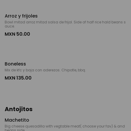
Arroz y frijoles
Bowl mitad arroz mitad salsa de frijol. Side of half rice hald beans s
auce.
MXN 50.00
Boneless
Mix de kfc y baja con aderezos. Chipotle, bbq.
MXN 135.00
Antojitos
Machetito
Big cheese quesadilla with vegtable meat( choose your fav) & and
beans side.